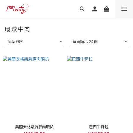
環球牛肉
商品排序
每頁顯示 24 個
美國安格斯肩胛肉眼扒
巴西牛冧粒