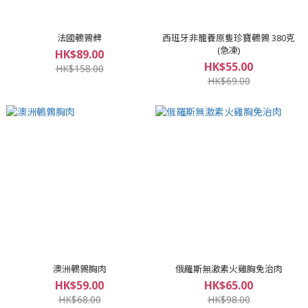
法國鵪鶉髀
西班牙非籠養原隻珍寶鵪鶉 380克
(急凍)
HK$89.00
HK$55.00
HK$158.00
HK$69.00
澳洲鵪鶉胸肉
俄羅斯無激素火雞胸免治肉
HK$59.00
HK$65.00
HK$68.00
HK$98.00