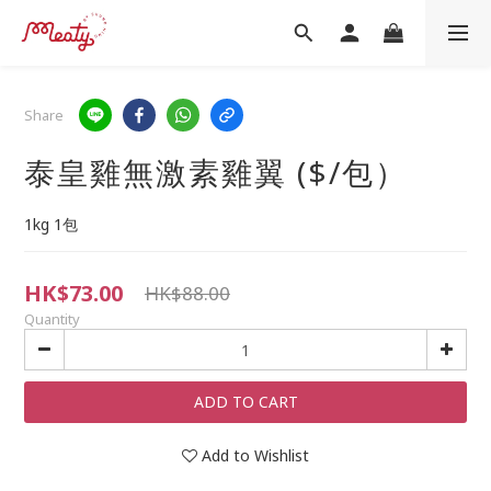
Share
泰皇雞無激素雞翼 ($/包）
1kg 1包
HK$73.00
HK$88.00
Quantity
ADD TO CART
Add to Wishlist