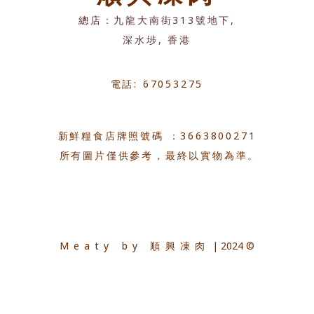
總店：九龍大南街313號地下,
深水埗, 香港
電話: 67053275
新鮮糧食店牌照號碼 ：3663800271
所有圖片僅供參考，最終以實物為準。
Meaty by 順興凍肉
| 2024 ©