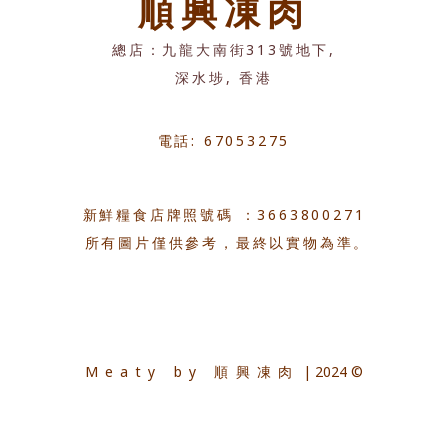
順興凍肉
總店：九龍大南街313號地下,
深水埗, 香港
電話: 67053275
新鮮糧食店牌照號碼 ：3663800271
所有圖片僅供參考，最終以實物為準。
Meaty by 順興凍肉
| 2024 ©