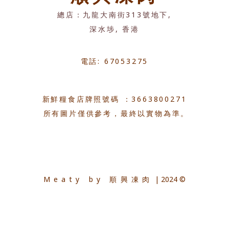
總店：九龍大南街313號地下,
深水埗, 香港
電話: 67053275
新鮮糧食店牌照號碼 ：3663800271
所有圖片僅供參考，最終以實物為準。
Meaty by 順興凍肉
| 2024 ©