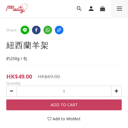
Share
紐西蘭羊架
約250g / 包
HK$49.00
HK$69.00
Quantity
ADD TO CART
Add to Wishlist