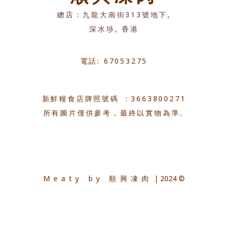
總店：九龍大南街313號地下,
深水埗, 香港
電話: 67053275
新鮮糧食店牌照號碼 ：3663800271
所有圖片僅供參考，最終以實物為準。
Meaty by 順興凍肉
| 2024 ©