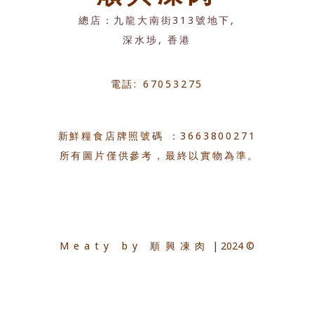
總店：九龍大南街313號地下,
深水埗, 香港
電話: 67053275
新鮮糧食店牌照號碼 ：3663800271
所有圖片僅供參考，最終以實物為準。
Meaty by 順興凍肉
| 2024 ©