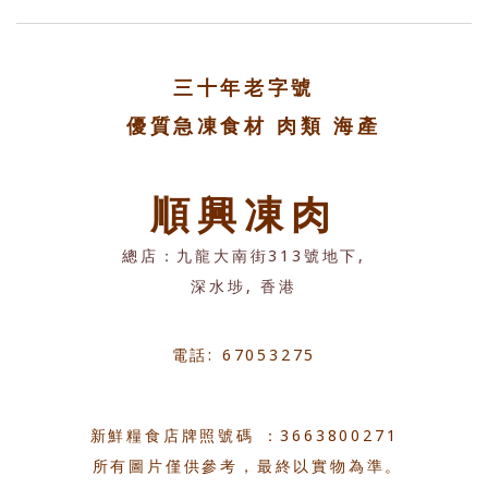
三十年老字號
優質急凍食材 肉類 海產
順興凍肉
總店：九龍大南街313號地下,
深水埗, 香港
電話: 67053275
新鮮糧食店牌照號碼 ：3663800271
所有圖片僅供參考，最終以實物為準。