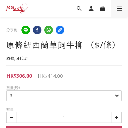
分享到
原條紐西蘭草飼牛柳 （$/條）
原條,可代切
HK$306.00
HK$414.00
重量(磅）
數量