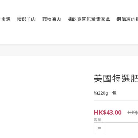
家禽類
精選羊肉
寵物凍肉
凍乾泰國無激素家禽
網購凍肉
美國特選肥牛
約220g一包
HK$43.00
HK$
數量