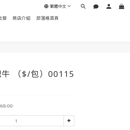
繁體中文
批發
商店介紹
部落格首頁
 （$/包）00115
68.00