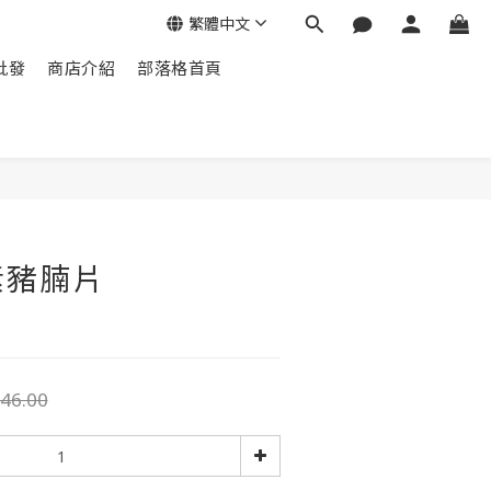
繁體中文
批發
商店介紹
部落格首頁
素豬腩片
46.00