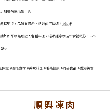
足對美味嘅渴望！💪
格監控，品質有保證，絕對值得信賴！🇩🇰🌍
腩片都可以輕鬆融入各種料理，啱哂鍾意發掘新食譜嘅你！🍳✨
🥓✨
全保證 #百搭食材 #美味料理 #毛孩健康 #丹麥食品 #香港美食
順興凍肉