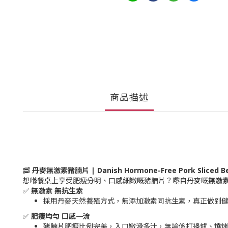
商品描述
🥓
丹麥無激素豬腩片 | Danish Hormone-Free Pork Sliced Be
想喺餐桌上享受肥瘦分明、口感細嫩嘅豬腩片？嚟自丹麥嘅
無激
✅
無激素 無抗生素
採用丹麥天然養殖方式，無添加激素同抗生素，真正做到健
✅
肥瘦均勻 口感一流
豬腩片肥瘦比例完美，入口嫩滑多汁，無論係打邊爐、燒烤、