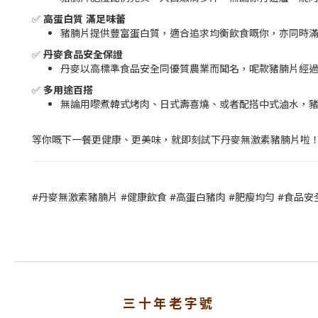
✅
高蛋白質 滿足味蕾
豬腩片提供豐富蛋白質，適合追求均衡飲食嘅你，亦同時滿
✅
丹麥食品安全保證
丹麥以高標準食品安全同優質農業而聞名，呢款豬腩片經過嚴
✅
多用途百搭
無論用嚟煮韓式烤肉、日式壽喜燒、或者配搭中式滷水，豬
等你嘅下一餐更健康、更美味，就即刻試下丹麥無激素豬腩片啦！
#丹麥無激素豬腩片 #健康飲食 #高蛋白豬肉 #肥瘦均勻 #食品安
三十年老字號