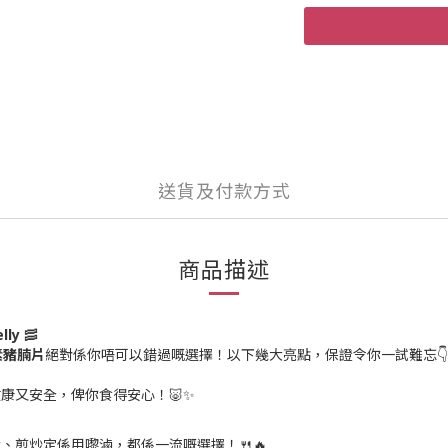
送貨及付款方式
商品描述
lly
🥓
素豬腩片
絕對係你唔可以錯過嘅選擇！以下幾大亮點，保證令你一試難忘
康又安全，俾你食得安心！🐷✨
煎炒定係用嚟滷，都係一流嘅選擇！🍴🔥