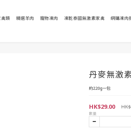
家禽類
精選羊肉
寵物凍肉
凍乾泰國無激素家禽
網購凍肉
丹麥無激
約220g一包
HK$29.00
HK$
數量