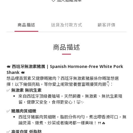
商品描述
送貨及付款方式
顧客評價
商品描述
🐖
西班牙無激素豬展 | Spanish Hormone-Free White Pork
Shank
🐖
想品嚐高質素又健康嘅豬肉？西班牙無激素豬展係你嘅理想選
擇！以下幾個亮點，等你愛上呢款營養豐富嘅優質肉類👇：
✅
無激素 無抗生素
來自西班牙頂級養殖場，天然飼養，無激素、無抗生素殘
留，健康又安全，食得更安心！🐷✨
✅
豬展肉質細嫩
西班牙豬展肉質細嫩，脂肪分佈均勻，煮出嚟香滑可口，無
論煲湯、燉煮、炒菜或者燒烤都一樣美味！🍴🔥
✅
高蛋白質 低脂肪