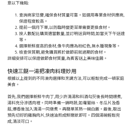
意以下幾點:
查詢商家信譽,確保食材質量可靠。如選用專業食材供應商,
保證程度較高。
提前一個月下單,以防臨時變更菜單需要更換食材。
按人數配比購買適當數量,並訂明送貨時間,如當天下午送達
等。
選擇新鮮度高的食材,像牛肉應為粉紅色,無水腫現象等。
檢查保質期,避免購買將於做節前就過期的食材。
詳細安排可以保證做節食材質量,為賓客送上美味佳餚。
快速三餸一湯把凍肉料理妙用
根據以上提到的不同凍肉選擇和烹調方法,可以輕鬆完成一頓家庭
美食。
首先,我們選擇新鮮牛肉丁,用少許清湯和料酒勾芡後長時間煨煮,
湯料充分滲透肉裡。同時準備一鍋時蔬,如蘿蔔絲、冬瓜片及香
菇,爆香後加入清湯一同燉煮。再簡單蒸熟一碗白飯。最後,取出
預先切好的雞胸肉片,快速油煎成鮮嫩狀即可。四個湯碗輕鬆完
成,清淡可口。