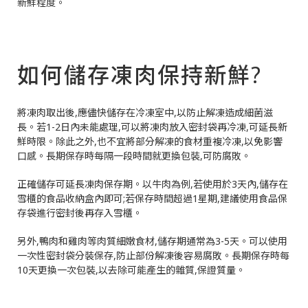
新鮮程度。
如何儲存凍肉保持新鮮?
將凍肉取出後,應儘快儲存在冷凍室中,以防止解凍造成細菌滋
長。若1-2日內未能處理,可以將凍肉放入密封袋再冷凍,可延長新
鮮時限。除此之外,也不宜將部分解凍的食材重複冷凍,以免影響
口感。長期保存時每隔一段時間就更換包裝,可防腐敗。
正確儲存可延長凍肉保存期。以牛肉為例,若使用於3天內,儲存在
雪櫃的食品收納盒內即可;若保存時間超過1星期,建議使用食品保
存袋進行密封後再存入雪櫃。
另外,鴨肉和雞肉等肉質細嫩食材,儲存期通常為3-5天。可以使用
一次性密封袋分裝保存,防止部份解凍後容易腐敗。長期保存時每
10天更換一次包裝,以去除可能產生的雜質,保證質量。