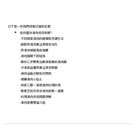
以下是一些我們將會討論的主題:
如何儲存凍肉保持新鮮?
-不同類型凍肉的選擇和烹調方法
-做節買凍肉要注意哪些地方
-買凍肉網路商店推薦
-凍肉精簡下廚秘技
-教你三步驟煮出嫩滑香嫩的凍肉飯
-冷凍食品購買要注意保質期
-凍肉油脂分解如何預防
-網購凍肉小貼士
-快速三餸一湯把凍肉料理妙用
-教會您如何保存凍肉新鮮一星期
-料理凍肉常見問題排解
-凍肉營養價值介紹