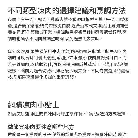
不同類型凍肉的選擇建議和烹調方法
市面上有牛肉、鴨肉、雞胸肉等多種凍肉類型。其中牛肉口感嫰
滑,適合簡單燉煮;鴨肉帶嫩脆口感,適合油煎或夾饃食用;雞胸肉營
養充足,可作菜餚或下湯。選購時需根據用途挑選最適當類型,烹
調時也須依不同肉質調整時間,以免過熟失去美味。
舉例來說,如果準備使用牛肉作菜,適合選擇片狀或丁狀牛肉。烹
調時可以長时间慢火燉煮,或加少許水爆炒,使肉質嫰滑可口。而
若是雞胸肉,以條狀為佳,可以直接油煎成片或切丁下湯,口感爽脆
嫩嫩。鴨肉則適合切薄片,爆香後即成美食。不同肉質選擇和處理
技巧,都是烹調變化多端的重要環節。
網購凍肉小貼士
如前文所述,網上購買凍肉時應注意評價、商家及送貨方式選擇…
做節買凍肉要注意哪些地方
做節是一個重要的日子,菜餚的質量尤為重要。選購凍肉時,應注