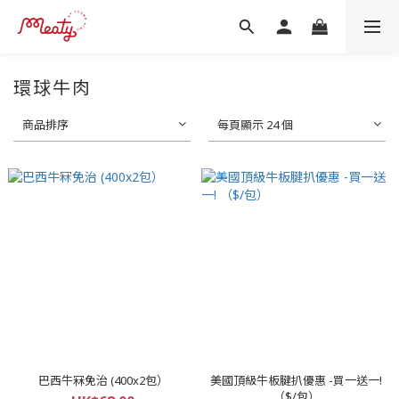
環球牛肉
商品排序
每頁顯示 24 個
巴西牛冧免治 (400x2包）
美國頂級牛板腱扒優惠 -買一送一!
（$/包）