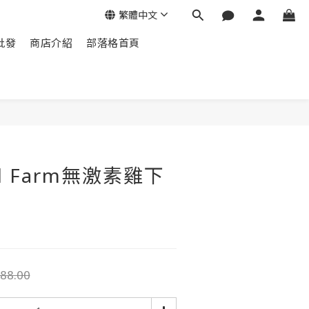
繁體中文
批發
商店介紹
部落格首頁
al Farm無激素雞下
88.00