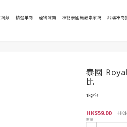
家禽類
精選羊肉
寵物凍肉
凍乾泰國無激素家禽
網購凍肉
泰國 Roy
比
1kg/包
HK$59.00
HK$
數量