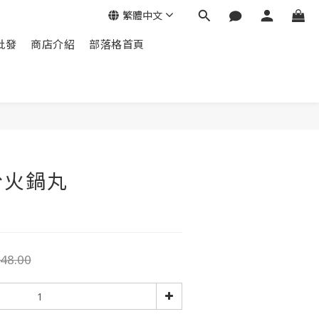
繁體中文
批發
商店介紹
部落格首頁
份火鍋丸
48.00