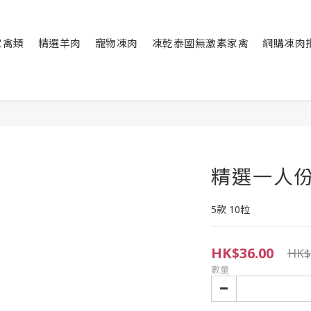
家禽類
精選羊肉
寵物凍肉
凍乾泰國無激素家禽
網購凍肉
精選一人
5款 10粒
HK$36.00
HK$
數量