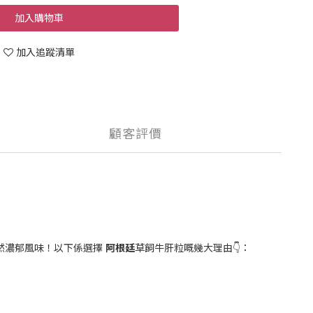
加入購物車
加入追蹤清單
顧客評價
然濃郁風味！以下係選擇
阿根廷
草飼牛肝粒嘅幾大理由👇：