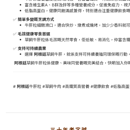
富含維生素A、B群及鋅等多種營養成分，促進免疫力、視力
低脂高蛋白，健康同飽滿感兼得，特別適合注重健康飲食
✅
簡單多變嘅烹調方式
牛肝粒細嫩滑口，適合快炒、燉煮或燒烤，加少少香料就可
✅
毛孩健康零食首選
草飼牛肝粒係毛孩嘅天然零食，佢低敏、易消化，仲富含鐵
✅
支持可持續農業
選擇
阿根廷
草飼牛肝，就係支持可持續養殖同環保嘅行動，
阿根廷
草飼牛肝粒係健康、美味同營養嘅完美結合，快啲加入你嘅
#
阿根廷
牛肝粒 #草飼牛肉 #高鐵質高營養 #健康飲食 #低脂高蛋
三十年老字號