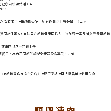
健康同新陳代謝。🔥
嘅你！
以激發出牛肝嘅濃郁香味，絕對係餐桌上嘅好幫手！🍳✨
質同維生素A，有助提升毛孩健康同活力，特別適合需要補充營養嘅毛孩！
健康同地球一齊顧！🌍
餐單，為自己同毛孩帶嚟全新嘅飲食享受！✨🥩
白 #毛孩零食 #提升免疫力 #簡單烹調 #可持續農業 #香港美食
順興凍肉