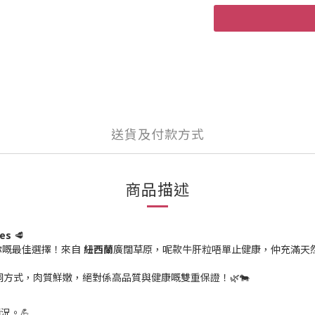
送貨及付款方式
商品描述
bes
🥩
你嘅最佳選擇！來自
紐西蘭
廣闊草原，呢款牛肝粒唔單止健康，仲充滿天
方式，肉質鮮嫩，絕對係高品質與健康嘅雙重保證！🌿🐄
況。💪