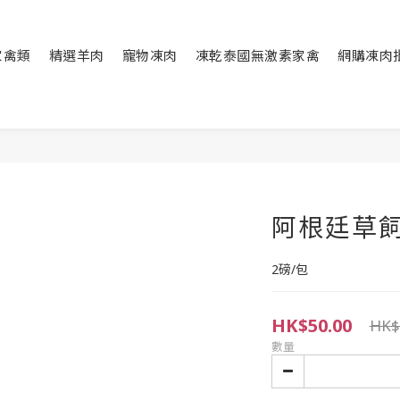
家禽類
精選羊肉
寵物凍肉
凍乾泰國無激素家禽
網購凍肉
阿根廷草
2磅/包
HK$50.00
HK$
數量