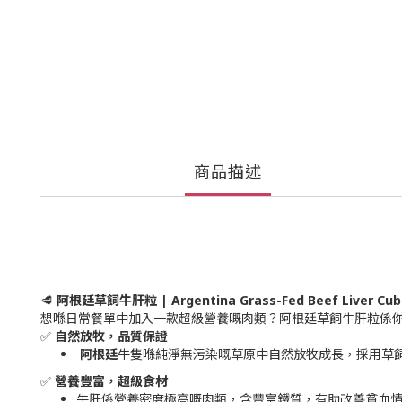
商品描述
🥩
阿根廷草飼牛肝粒 | Argentina
Grass-Fed Beef Liver Cu
想喺日常餐單中加入一款超級營養嘅肉類？阿根廷草飼牛肝粒係
✅
自然放牧，品質保證
阿根廷
牛隻喺純淨無污染嘅草原中自然放牧成長，採用草飼
✅
營養豐富，超級食材
牛肝係營養密度極高嘅肉類，含豐富鐵質，有助改善貧血情