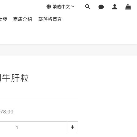
繁體中文
批發
商店介紹
部落格首頁
飼牛肝粒
78.00