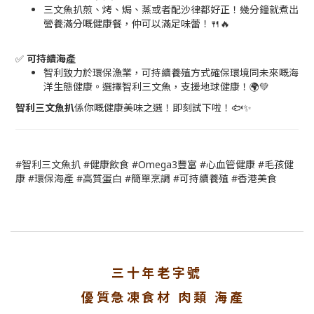
三文魚扒煎、烤、焗、蒸或者配沙律都好正！幾分鐘就煮出
營養滿分嘅健康餐，仲可以滿足味蕾！🍴🔥
✅
可持續海產
智利致力於環保漁業，可持續養殖方式確保環境同未來嘅海
洋生態健康。選擇智利三文魚，支援地球健康！🌍💚
智利三文魚扒
係你嘅健康美味之選！即刻試下啦！🐟✨
#智利三文魚扒 #健康飲食 #Omega3豐富 #心血管健康 #毛孩健
康 #環保海產 #高質蛋白 #簡單烹調 #可持續養殖 #香港美食
三十年老字號
優質急凍食材 肉類 海產