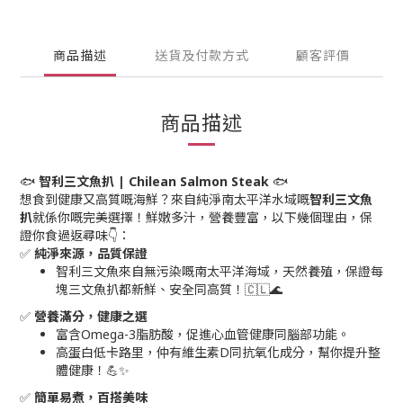
商品描述
送貨及付款方式
顧客評價
商品描述
🐟
智利三文魚扒 | Chilean Salmon Steak
🐟
想食到健康又高質嘅海鮮？來自純淨南太平洋水域嘅
智利三文魚
扒
就係你嘅完美選擇！鮮嫩多汁，營養豐富，以下幾個理由，保
證你食過返尋味👇：
✅
純淨來源，品質保證
智利三文魚來自無污染嘅南太平洋海域，天然養殖，保證每
塊三文魚扒都新鮮、安全同高質！🇨🇱🌊
✅
營養滿分，健康之選
富含Omega-3脂肪酸，促進心血管健康同腦部功能。
高蛋白低卡路里，仲有維生素D同抗氧化成分，幫你提升整
體健康！💪✨
✅
簡單易煮，百搭美味