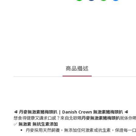
商品描述
🥩
丹麥無激素豬梅頭扒 | Danish Crown 無激素豬梅頭扒
🥩
想食得健康又講求口感？來自北歐嘅
丹麥無激素豬梅頭扒
就係你
✅
無激素 無抗生素添加
丹麥採用天然飼養，無添加任何激素或抗生素，保證每一口