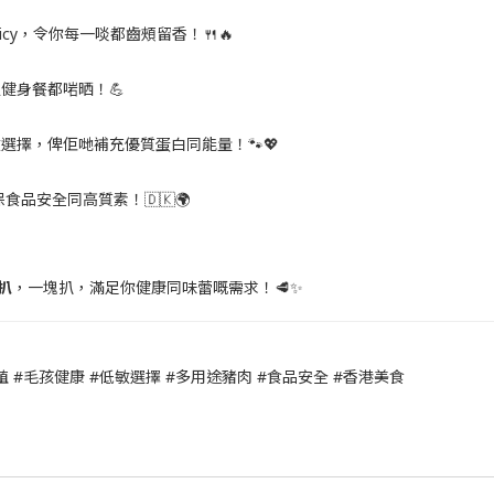
y，令你每一啖都齒頰留香！🍴🔥
健身餐都啱晒！💪
擇，俾佢哋補充優質蛋白同能量！🐾💖
品安全同高質素！🇩🇰🌍

扒
，一塊扒，滿足你健康同味蕾嘅需求！🥩✨
 #毛孩健康 #低敏選擇 #多用途豬肉 #食品安全 #香港美食