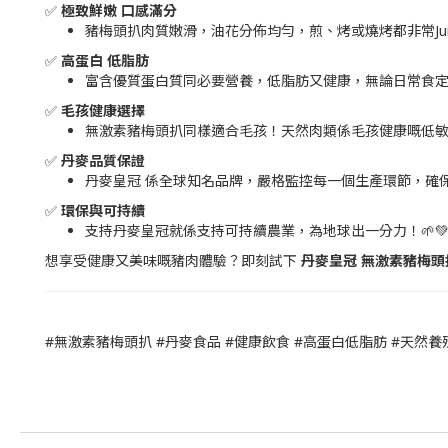
✅
極致鮮嫩 口感滿分
豬梅頭扒肉質嫩滑，油花分佈均勻，煎、烤或燒烤都非常Juic
✅
高蛋白 低脂肪
富含優質蛋白質同必要營養，低脂肪又健康，無論日常食定
✅
毛孩健康選擇
無激素豬梅頭扒同樣適合毛孩！天然肉類係毛孩健康嘅低敏選
✅
丹麥品質保證
丹麥皇冠 係全球知名品牌，嚴格監控每一個生產環節，確保食
✅
環保與可持續
支持丹麥皇冠就係支持可持續農業，為地球出一分力！🌱
想享受健康又美味嘅豬肉體驗？即刻試下
丹麥皇冠 無激素豬梅頭
#無激素豬梅頭扒 #丹麥食品 #健康飲食 #高蛋白低脂肪 #天然養殖