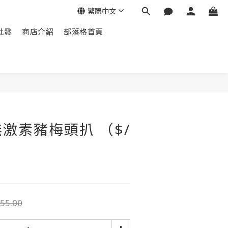
繁體中文
批發
商店介紹
部落格首頁
激素豬梅頭扒 （$/
55.00