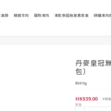
家禽類
精選羊肉
寵物凍肉
凍乾泰國無激素家禽
網購凍肉
丹麥皇冠無
包）
約410g
HK$39.00
HK$
數量