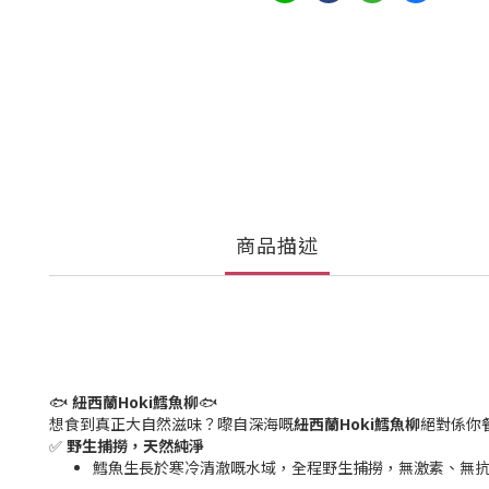
商品描述
🐟
紐西蘭Hoki
鱈魚柳
🐟
想食到真正大自然滋味？嚟自深海嘅
紐西蘭Hoki
鱈魚柳
絕對係你
✅
野生捕撈，天然純淨
鱈魚生長於寒冷清澈嘅水域，全程野生捕撈，無激素、無抗生