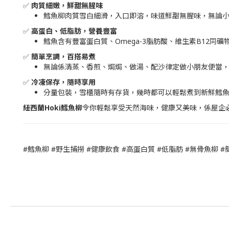
✅
肉質細嫩，鮮甜無腥味
鱈魚柳肉質雪白細滑，入口即溶，味道鮮甜無腥味，無論小朋
✅
高蛋白、低脂肪，營養豐富
鱈魚含有豐富蛋白質、Omega-3脂肪酸、維生素B12同
✅
簡單烹調，百搭易煮
無論係清蒸、香煎、焗焗、做湯、配沙律定做小朋友便當，鱈
✅
冷凍保存，隨時享用
分量包裝，雪櫃隨時有存貨，幾時都可以輕鬆煮到新鮮鱈魚
紐西蘭Hoki鱈魚柳
令你輕鬆享受天然海味，健康又美味，係屋企必
#鱈魚柳 #野生捕撈 #健康飲食 #高蛋白質 #低脂肪 #無骨魚柳 #簡