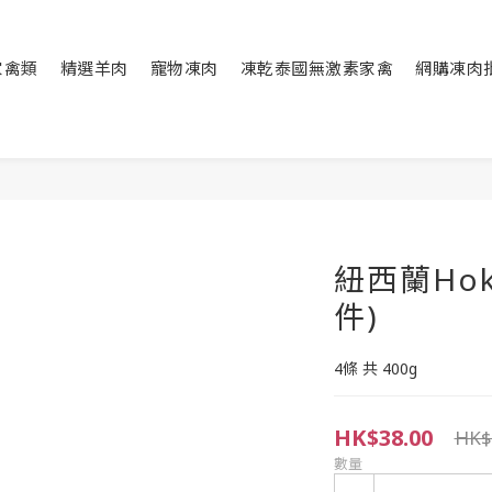
家禽類
精選羊肉
寵物凍肉
凍乾泰國無激素家禽
網購凍肉
紐西蘭Hoki
件)
4條 共 400g
HK$38.00
HK$
數量