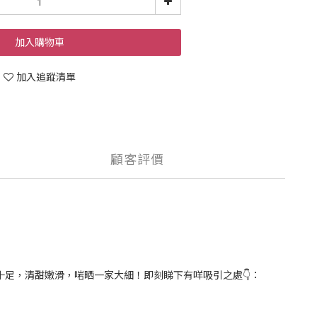
加入購物車
加入追蹤清單
顧客評價
足，清甜嫩滑，啱晒一家大細！即刻睇下有咩吸引之處👇：