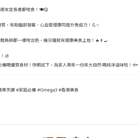
友定長者都啱食！🍽️😋
礦物質，有助腦部發展、心血管健康同提升免疫力！💪✨
魚柳都一樣咁出色，幾分鐘就有健康美食上枱！🔥👨‍🍳
！🧊
備嘅優質食材！快啲試下，為家人帶來一份來大自然·嘅純淨滋味啦！🐟
單烹調 #家庭必備 #Omega3 #香港美食