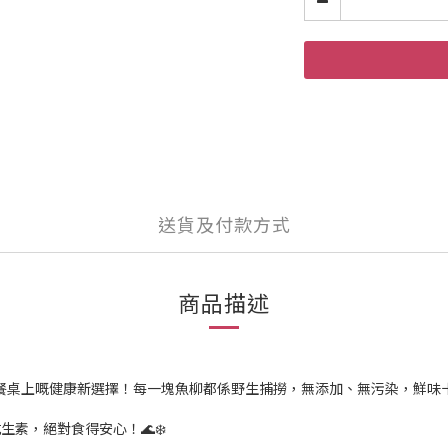
送貨及付款方式
商品描述
餐桌上嘅健康新選擇！每一塊魚柳都係野生捕撈，無添加、無污染，鮮味十
素，絕對食得安心！🌊❄️