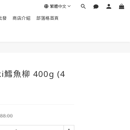
繁體中文
批發
商店介紹
部落格首頁
鱈魚柳 400g (4
88.00