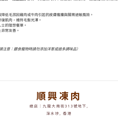
效降低毛孩因雞肉或牛肉引起的皮膚瘙癢與腸胃過敏風險。
修復肌肉，維持毛髮光澤。
人士的理想餐單。
士非常友善。
請注意：餵食寵物時請勿添加洋蔥或過多調味品）
順興凍肉
總店：九龍大南街313號地下,
深水埗, 香港