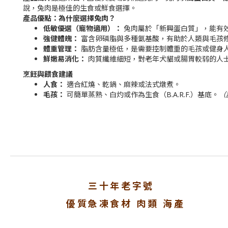
說，兔肉是極佳的生食或鮮食選擇。
產品優點：為什麼選擇兔肉？
低敏優選（寵物適用）：
兔肉屬於「新興蛋白質」，能有
強健體魄：
富含卵磷脂與多種氨基酸，有助於人類與毛孩
體重管理：
脂肪含量極低，是需要控制體重的毛孩或健身
鮮嫩易消化：
肉質纖維細短，對老年犬貓或腸胃較弱的人
烹飪與餵食建議
人食：
適合紅燒、乾鍋、麻辣或法式燉煮。
毛孩：
可簡單蒸熟、白灼或作為生食（B.A.R.F.）基底。
（
三十年老字號
優質急凍食材 肉類 海產