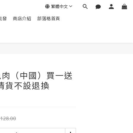
繁體中文
批發
商店介紹
部落格首頁
兔肉（中國）買一送
 清貨不設退換
128.00