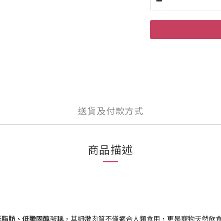
送貨及付款方式
商品描述
低脂肪、低膽固醇
著稱，其細嫩肉質不僅適合人類食用，更是寵物天然飲