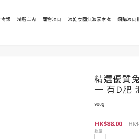
家禽類
精選羊肉
寵物凍肉
凍乾泰國無激素家禽
網購凍肉
精選優質
一 有D肥
900g
HK$88.00
HK$
數量