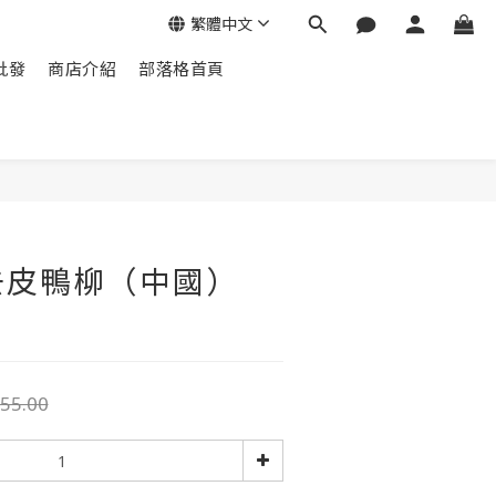
繁體中文
批發
商店介紹
部落格首頁
去皮鴨柳（中國）
55.00