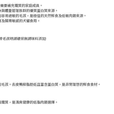
合需要補充鐵質的家庭成員。
身與體重管理族群的優質蛋白質來源。
肉容易過敏的毛孩，是極佳的天然鮮食及低敏肉類來源。
層及腸胃敏感的犬貓食用。
餵食毛孩時請確保無調味料添加)
的毛孩。去皮鴨柳脂肪低且富含蛋白質，是非常理想的鮮食食材。
與鐵質，是清爽健康的低脂肉類選擇。