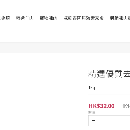
家禽類
精選羊肉
寵物凍肉
凍乾泰國無激素家禽
網購凍肉
精選優質
1kg
HK$32.00
HK$
數量