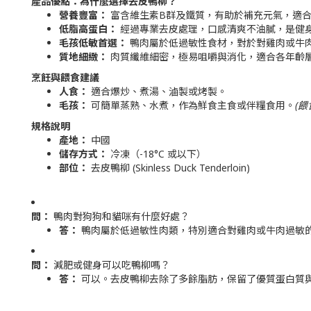
產品優點：為什麼選擇去皮鴨柳？
營養豐富：
富含維生素B群及鐵質，有助於補充元氣，適
低脂高蛋白：
經過專業去皮處理，口感清爽不油膩，是健
毛孩低敏首選：
鴨肉屬於低過敏性食材，對於對雞肉或牛
質地細緻：
肉質纖維細密，極易咀嚼與消化，適合各年齡
烹飪與餵食建議
人食：
適合爆炒、煮湯、滷製或烤製。
毛孩：
可簡單蒸熟、水煮，作為鮮食主食或伴糧食用。
(
規格說明
產地：
中國
儲存方式：
冷凍（-18°C 或以下）
部位：
去皮鴨柳 (Skinless Duck Tenderloin)
問：
鴨肉對狗狗和貓咪有什麼好處？
答：
鴨肉屬於低過敏性肉類，特別適合對雞肉或牛肉過敏
問：
減肥或健身可以吃鴨柳嗎？
答：
可以。去皮鴨柳去除了多餘脂肪，保留了優質蛋白質