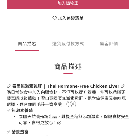
加入購物車
加入追蹤清單
商品描述
送貨及付款方式
顧客評價
商品描述
🍗
泰國無激素雞肝 | Thai Hormone-Free Chicken Liver
🍗
喺日常飲食中加入內臟食材，不但可以提升營養，仲可以帶嚟更
豐富嘅味道體驗！嚟自泰國嘅無激素雞肝，絕對係健康又美味嘅
選擇，適合你同毛孩一齊享受！👇👇👇
✅
無激素養殖
泰國天然養殖場出品，雞隻全程無添加激素，保證食材安全
可靠，食得更放心！🌿
✅
營養豐富