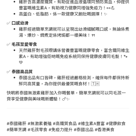
雞肝含高濃度鐵質，有助促進血液循環同預防貧血，仲提供
豐富嘅維生素A，有助視力健康同增強免疫力！👀💪
高蛋白、低脂肪，係一款健康又飽肚嘅選擇！✨
✅
口感幼滑
雞肝經過簡單烹調就可以呈現出幼滑細膩嘅口感，無論係煮
湯、爆炒、燜煮定係烤焗都一樣美味！🍴
✅
毛孩至愛零食
天然雞肝對毛孩嚟講係營養豐富嘅健康零食，富含鐵同維生
素A，有助增強佢哋嘅免疫系統同保持健康皮膚同毛髮！🐾
💚
✅
泰國高品質
泰國出品有口皆碑，雞肝經過嚴格檢測，確保每件都保持新
鮮同高質量，為你提供最優質嘅食材！🇹🇭
快啲將泰國無激素雞肝加入你嘅餐單，簡單烹調就可以同毛孩一
齊享受健康與美味嘅新體驗！🍗✨
#泰國雞肝 #無激素養殖 #高鐵質食品 #維生素A豐富 #健康飲食
#簡單烹調 #毛孩零食 #免疫力提升 #泰國出品 #香港美食