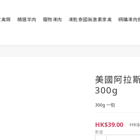
家禽類
精選羊肉
寵物凍肉
凍乾泰國無激素家禽
網購凍肉
美國阿拉斯
300g
300g 一包
HK$39.00
HK$
數量