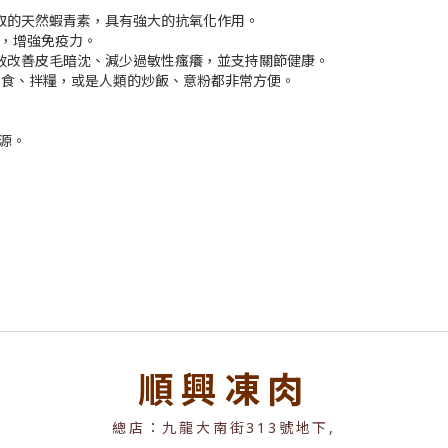
攝取的天然蝦青素，具有強大的抗氧化作用。
健康，增強免疫力。
有效改善皮毛暗沈、減少過敏性瘙癢，並支持關節健康。
物鮮食、拌糧，或是人類的炒飯、意粉都非常方便。
來源。
順興凍肉
總店：九龍大南街313號地下,