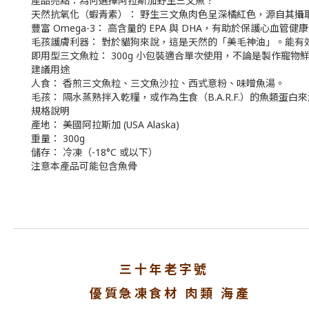
​產品亮點：為何選擇阿拉斯加野生三文魚？
​天然抗氧化（蝦青素）： 野生三文魚肉色呈深橘紅色，源自其
​豐富 Omega-3： 高含量的 EPA 與 DHA，有助於保護心血管
​毛孩護膚利器： 對於貓狗來說，這是天然的「美毛神油」。能
​即用型三文魚粒： 300g 小包裝適合單次使用，不論是製作寵
​建議用途
​人食： 香煎三文魚粒、三文魚沙拉、西式意粉、味噌魚湯。
​毛孩： 隔水蒸熟拌入乾糧，或作為生食（B.A.R.F.）的魚類蛋白
​規格說明
​產地： 美國阿拉斯加 (USA Alaska)
​重量： 300g
​儲存： 冷凍（-18°C 或以下）
注意本產品可能包含魚骨
三十年老字號
優質急凍食材 肉類 海產