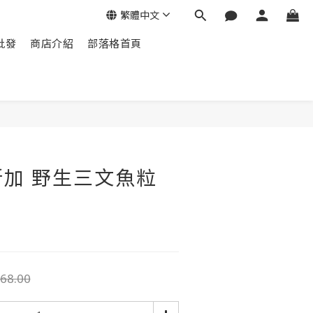
繁體中文
批發
商店介紹
部落格首頁
加 野生三文魚粒
68.00