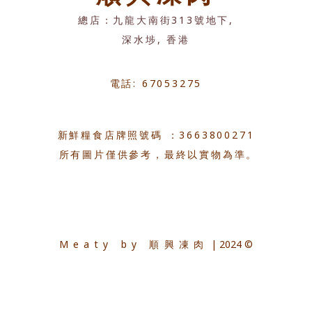
總店：九龍大南街313號地下,
深水埗, 香港
電話: 67053275
新鮮糧食店牌照號碼 ：3663800271
所有圖片僅供參考，最終以實物為準。
Meaty by 順興凍肉
| 2024 ©