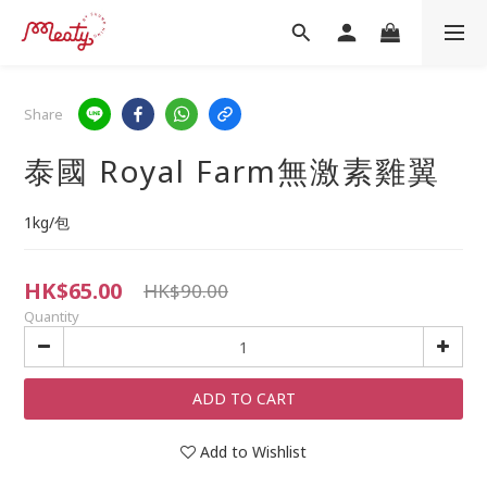
Share
泰國 Royal Farm無激素雞翼
1kg/包
HK$65.00
HK$90.00
Quantity
ADD TO CART
Add to Wishlist