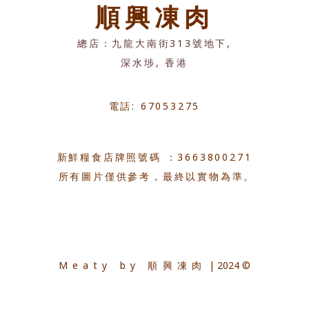
順興凍肉
總店：九龍大南街313號地下,
深水埗, 香港
電話: 67053275
新鮮糧食店牌照號碼 ：3663800271
所有圖片僅供參考，最終以實物為準。
Meaty by 順興凍肉
| 2024 ©