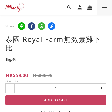
Share
泰國 Royal Farm無激素雞下
比
1kg/包
HK$59.00
HK$88.00
Quantity
ADD TO CART