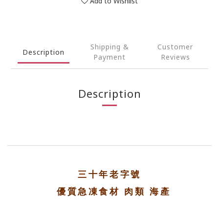
Add to Wishlist
Shipping &
Customer
Description
Payment
Reviews
Description
三十年老字號
優質急凍食材 肉類 海產